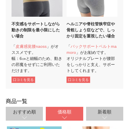
不安感をサポートしながら
ヘルニアや脊柱管狭窄症や
動きの制限を最小限にした
骨粗しょう症などで、しっ
い場合
かり固定を重視したい場合
「
皮膚感覚腰naoss
」がオ
「
バックサポートベルトma
ススメです。
moro
」がお勧めです。
幅：6㎝と細幅のため、動き
オリジナルプレートが腰部
の邪魔をせずにご利用いた
をしっかりと支え、サポー
だけます。
トしてくれます。
口コミを見る
口コミを見る
商品一覧
おすすめ順
価格順
新着順