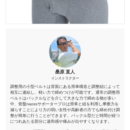
桑原 直人
インストラクター
調整用の小型ベルトは背面にある滑車構造と調整紐によって
相互に連結し、軽い力で締めつけが可能です。通常の調整用
ベルトはバックルなどを介して大きな力で締める物が多い
中、骨盤naossサポータープロは滑車と紐を利用し摩擦力を
減らすことにより力の弱い女性や高齢者の方でも締め付け調
整が簡単に行うことができます。バックル型だと時間が経つ
につれあたる部分に違和感や痛みが出やすくなります。