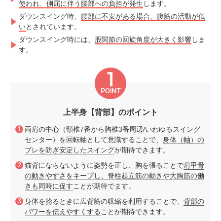
使われ、側屈に伴う腰部への負担が発生
します。
ダウンスイング時、
腰部に不安がある場合、腹筋の活動が低
い
とされています。
ダウンスイング時には、
股関節の回旋角度が大きく影響
しま
す。
上半身【背部】のポイント
両肩の中心（頸椎7番から胸椎3番周辺/いわゆるスイング
センター）を回転軸として意識することで、
身体（軸）の
ブレを防ぎ安定したスイング
が期待できます。
猫背にならないように姿勢を正し、胸を張ることで
肩甲骨
の動きやすさをキープし、脊柱起立筋の動きや大胸筋の働
きも同時に促す
ことが期待でます。
身体を捻るときに広背筋の収縮を利用することで、
背部の
パワーを伝えやすくする
ことが期待できます。