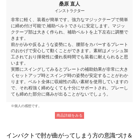
桑原 直人
インストラクター
非常に軽く、装着が簡単です。強力なマジックテープで簡単
に締め付け可能で,補助ベルトでさらに安定します。マジッ
クテープ部は大きく作られ、補助ベルトを上下左右に調整で
きます。
前かがみや反るような姿勢にも、腰部をカバーするプレート
のおかげで安心して動くことができます。素材はメッシュ加
工されており揮発性に優れ長時間でも装着に耐えられると思
います。
実際にスイングしてみるとプレートの補助効果が非常に大き
くセットアップ時とスイング時の姿勢が安定することがわか
ります。ベルト全体に収縮性の高い素材を使用していますの
で、それ程強く締めなくても十分にサポートされ、プレーし
ても締めた部分に痛みが出ることがないでしょう。
※個人の感想です。
商品詳細をみる
インパクトで肘が曲がってしまう方の意識づけ＆