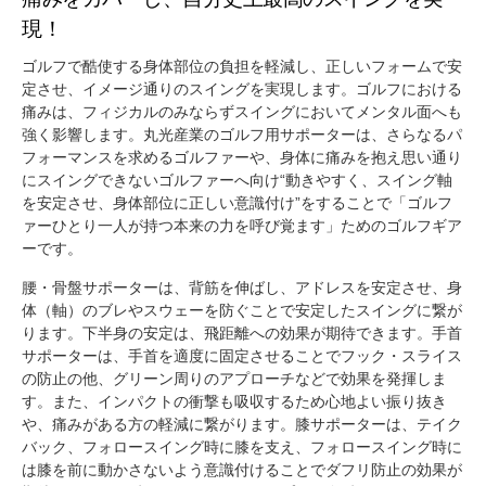
現！
ゴルフで酷使する身体部位の負担を軽減し、正しいフォームで安
定させ、イメージ通りのスイングを実現します。ゴルフにおける
痛みは、フィジカルのみならずスイングにおいてメンタル面へも
強く影響します。丸光産業のゴルフ用サポーターは、さらなるパ
フォーマンスを求めるゴルファーや、身体に痛みを抱え思い通り
にスイングできないゴルファーへ向け“動きやすく、スイング軸
を安定させ、身体部位に正しい意識付け”をすることで「ゴルフ
ァーひとり一人が持つ本来の力を呼び覚ます」ためのゴルフギア
ーです。
腰・骨盤サポーターは、背筋を伸ばし、アドレスを安定させ、身
体（軸）のブレやスウェーを防ぐことで安定したスイングに繋が
ります。下半身の安定は、飛距離への効果が期待できます。手首
サポーターは、手首を適度に固定させることでフック・スライス
の防止の他、グリーン周りのアプローチなどで効果を発揮しま
す。また、インパクトの衝撃も吸収するため心地よい振り抜き
や、痛みがある方の軽減に繋がります。膝サポーターは、テイク
バック、フォロースイング時に膝を支え、フォロースイング時に
は膝を前に動かさないよう意識付けることでダフリ防止の効果が