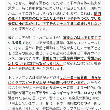
ていません。年齢を重ねるにしたがって下半身全体の筋力が
減少し、特に骨盤付近の筋力がひどく減少しており、回転力
が上がらず全力を出しきれない感じがします。これは、
筋肉
の衰えと柔軟性の低下により上半身と下半身をつないでいる
骨盤にゆがみが生じ、下半身の力を上半身に伝達しきれない
ことが原因だと思います。
最近、コアが注目されていますが、
重要なのは上下を支えて
いる骨盤
であり、コアが骨盤を基準に体幹をコントロールし
ています。意外に骨盤は可動する部分が多く筋力の低下とと
もに歪みや緩みが生じ、そこを起点に上半身と下半身のバラ
ンスが崩れてきます。
骨盤とコアは運命共同体で、骨盤が安
定しなければコアも安定しません。
当然それは体幹に影響を
あたえ最終的に四股へと波及します。
トラックマンの計測値が示す通り
サポーター装着後、明らか
にクラブスピードが上がり飛距離も伸びています。
おそらく
緩みや歪みがあった骨盤がサポーター装着により一時的に仙
腸関節が矯正され
下半身のエネルギーを上半身にロスなく伝
達
されたものと思います。驚くことに3名全員の数値がかな
り向上しています。（一部ミート率、回転数などやや下回っ
た値もありましたが）特に飛距離とクラブスピードが著しい