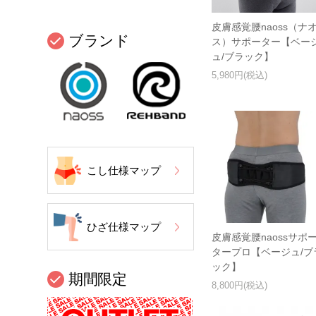
皮膚感覚腰naoss（ナ
ブランド
ス）サポーター【ベー
ュ/ブラック】
5,980円(税込)
こし仕様マップ
ひざ仕様マップ
皮膚感覚腰naossサポ
タープロ【ベージュ/ブ
ック】
期間限定
8,800円(税込)