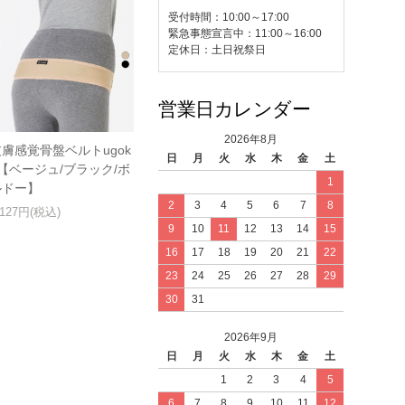
受付時間：10:00～17:00
緊急事態宣言中：11:00～16:00
定休日：土日祝祭日
営業日カレンダー
2026年8月
皮膚感覚骨盤ベルトugok
日
月
火
水
木
金
土
o【ベージュ/ブラック/ボ
1
ルドー】
2
3
4
5
6
7
8
,127円(税込)
9
10
11
12
13
14
15
16
17
18
19
20
21
22
23
24
25
26
27
28
29
30
31
2026年9月
日
月
火
水
木
金
土
1
2
3
4
5
6
7
8
9
10
11
12