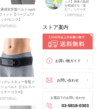
ック】身体の負担
を軽減する「楽
皮膚感覚骨盤ベルトugok
だ！」シリーズ
oフィット【ベージュ/ブ
1,099円(税込)
ラック/ピンク】
,250円(税込)
ストア案内
お買い物ガイド
お問い合わせ
バックレスキュー骨盤メ
ッシュベルト【ゴルフパ
ートナーコラボ】
お電話でのお問い合わせ
,620円(税込)
03-5818-0303