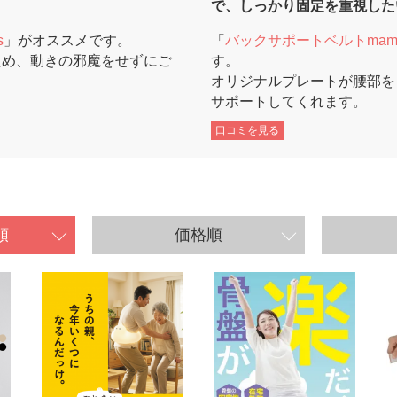
で、しっかり固定を重視した
s
」がオススメです。
「
バックサポートベルトmamo
ため、動きの邪魔をせずにご
す。
。
オリジナルプレートが腰部を
サポートしてくれます。
口コミを見る
順
価格順