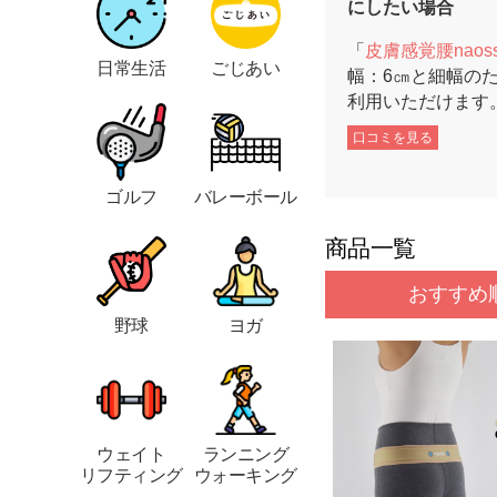
にしたい場合
「
皮膚感覚腰naos
日常生活
ごじあい
幅：6㎝と細幅の
利用いただけます
口コミを見る
ゴルフ
バレーボール
商品一覧
おすすめ
野球
ヨガ
ウェイト
ランニング
リフティング
ウォーキング