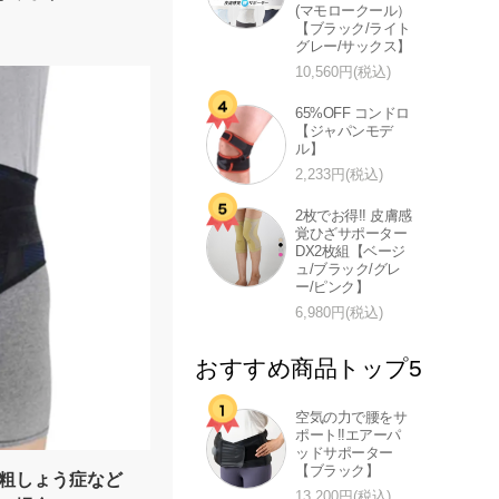
(マモロークール）
【ブラック/ライト
グレー/サックス】
10,560円(税込)
65%OFF コンドロ
【ジャパンモデ
ル】
2,233円(税込)
2枚でお得!! 皮膚感
覚ひざサポーター
DX2枚組【ベージ
ュ/ブラック/グレ
ー/ピンク】
6,980円(税込)
おすすめ商品トップ5
空気の力で腰をサ
ポート!!エアーパ
ッドサポーター
【ブラック】
粗しょう症など
13,200円(税込)