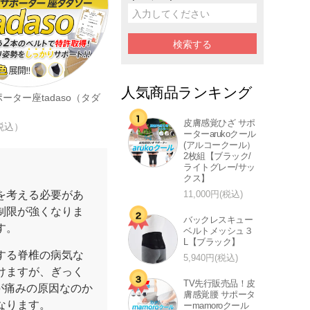
人気商品ランキング
ーター座tadaso（タダ
皮膚感覚ひざ サポ
（税込）
ーターarukoクール
(アルコークール）
2枚組【ブラック/
ライトグレー/サッ
クス】
を考える必要があ
11,000円(税込)
制限が強くなりま
バックレスキュー
す。
ベルトメッシュ３
L【ブラック】
する脊椎の病気な
5,940円(税込)
けますが、ぎっく
TV先行販売品！皮
が痛みの原因なのか
膚感覚腰 サポータ
なります。
ーmamoroクール