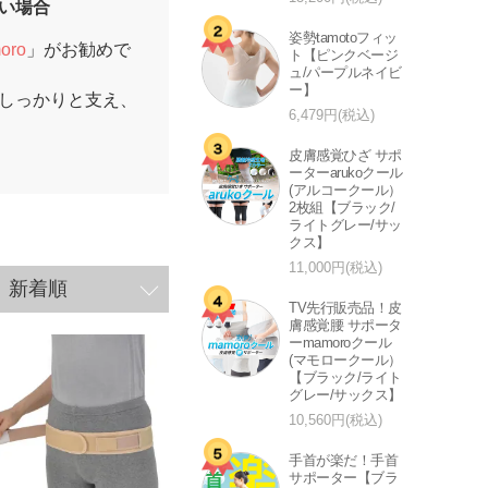
い場合
姿勢tamotoフィッ
ro
」がお勧めで
ト【ピンクベージ
ュ/パープルネイビ
ー】
しっかりと支え、
6,479円(税込)
皮膚感覚ひざ サポ
ーターarukoクール
(アルコークール）
2枚組【ブラック/
ライトグレー/サッ
クス】
11,000円(税込)
新着順
TV先行販売品！皮
膚感覚腰 サポータ
ーmamoroクール
(マモロークール）
【ブラック/ライト
グレー/サックス】
10,560円(税込)
手首が楽だ！手首
サポーター【ブラ