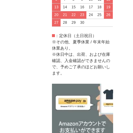
13
14
15
16
17
18
19
20
21
22
23
24
25
26
27
28
29
30
：定休日（土日祝日）
※その他、夏季休業 / 年末年始
休業あり。
※休日中は、出荷、および在庫
確認、入金確認ができませんの
で、予めご了承のほどお願いし
ます。