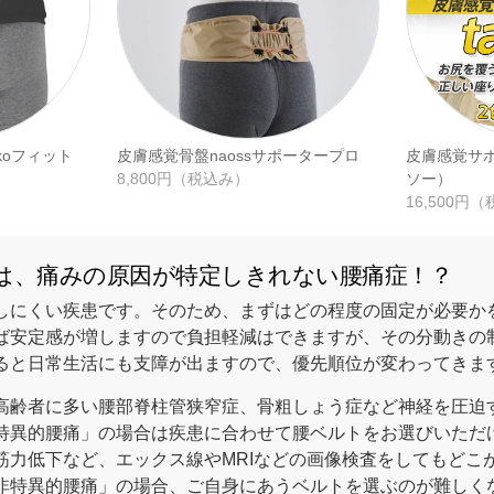
koフィット
皮膚感覚骨盤naossサポータープロ
皮膚感覚サポ
8,800円（税込み）
ソー）
16,500円
％は、痛みの原因が特定しきれない腰痛症！？
しにくい疾患です。そのため、まずはどの程度の固定が必要か
ば安定感が増しますので負担軽減はできますが、その分動きの
ると日常生活にも支障が出ますので、優先順位が変わってきま
高齢者に多い腰部脊柱管狭窄症、骨粗しょう症など神経を圧迫
特異的腰痛」の場合は疾患に合わせて腰ベルトをお選びいただ
筋力低下など、エックス線やMRIなどの画像検査をしてもどこ
非特異的腰痛」の場合、ご自身にあうベルトを選ぶのが難しく