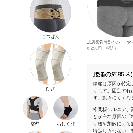
こつばん
皮膚感覚骨盤ベルトugo
8,250円（税込）
腰痛の約85
腰痛は原因が特定
ひざ
ります。固定すれ
す。動きにくくな
椎間板ヘルニア、
どが主な原因の「
り腰や加齢による
姿勢
あしくび
特定しきれない「