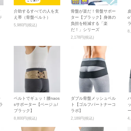
オ
介助するすべての人を支
骨盤が楽だ！骨盤サポー
ジ
え帯（骨盤ベルト）
ター【ブラック】身体の
負担を軽減する「楽
5,980円(税込)
だ！」シリーズ
8
2,178円(税込)
ー
ベルトでギュッ！腰naos
ダブル骨盤メッシュベル
ラ
sサポーター【ベージュ/
ト【ゴルフパートナーコ
ブラック】
ラボ】
8,800円(税込)
2,189円(税込)
4