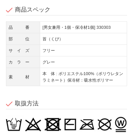
商品スペック
品 番
[男女兼用・1個・保冷材1個] 330303
部 位
首（くび）
サ イ ズ
フリー
カ ラ ー
グレー
本 体 : ポリエステル100%（ポリウレタン
素 材
ラミネート）保冷材：吸水性ポリマー
取扱方法