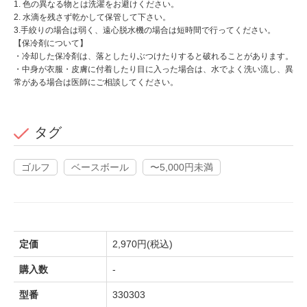
1. 色の異なる物とは洗濯をお避けください。
2. 水滴を残さず乾かして保管して下さい。
3.手絞りの場合は弱く、遠心脱水機の場合は短時間で行ってください。
【保冷剤について】
・冷却した保冷剤は、落としたりぶつけたりすると破れることがあります。
・中身が衣服・皮膚に付着したり目に入った場合は、水でよく洗い流し、異
常がある場合は医師にご相談してください。
タグ
ゴルフ
ベースボール
〜5,000円未満
定価
2,970円(税込)
購入数
-
型番
330303