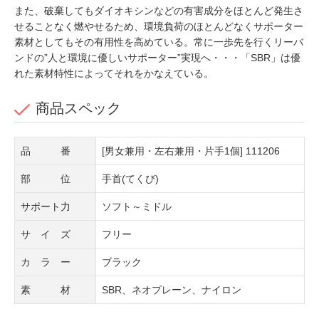
また、破棄してもダイオキシンなどの有害成分をほとんど発生さ
せることなく燃やせるため、環境負荷のほとんどなくサポーター
素材としてもその有用性を高めている。常に一歩先を行くリーバ
ンドの”人と環境に優しいサポーター”実現へ・・・「SBR」は優
れた素材特性によってそれをかなえている。
商品スペック
品 番
[男女兼用・左右兼用・片手1個] 111206
部 位
手首(てくび)
サポート力
ソフト～ミドル
サ イ ズ
フリー
カ ラ ー
ブラック
素 材
SBR、ネオプレーン、ナイロン