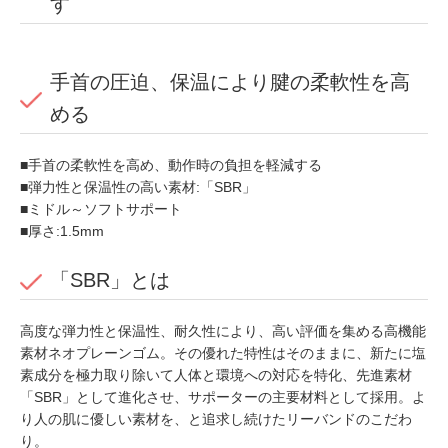
す
手首の圧迫、保温により腱の柔軟性を高
める
■手首の柔軟性を高め、動作時の負担を軽減する
■弾力性と保温性の高い素材:「SBR」
■ミドル～ソフトサポート
■厚さ:1.5mm
「SBR」とは
高度な弾力性と保温性、耐久性により、高い評価を集める高機能
素材ネオプレーンゴム。その優れた特性はそのままに、新たに塩
素成分を極力取り除いて人体と環境への対応を特化、先進素材
「SBR」として進化させ、サポーターの主要材料として採用。よ
り人の肌に優しい素材を、と追求し続けたリーバンドのこだわ
り。