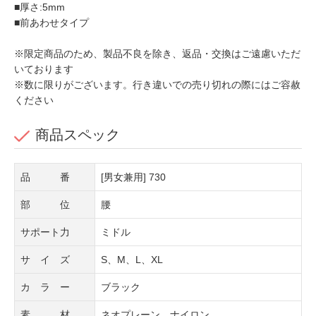
■厚さ:5mm
■前あわせタイプ
※限定商品のため、製品不良を除き、返品・交換はご遠慮いただ
いております
※数に限りがございます。行き違いでの売り切れの際にはご容赦
ください
商品スペック
品 番
[男女兼用] 730
部 位
腰
サポート力
ミドル
サ イ ズ
S、M、L、XL
カ ラ ー
ブラック
素 材
ネオプレーン、ナイロン