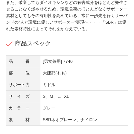
また、破棄してもダイオキシンなどの有害成分をほとんど発生さ
せることなく燃やせるため、環境負荷のほとんどなくサポーター
素材としてもその有用性を高めている。常に一歩先を行くリーバ
ンドの”人と環境に優しいサポーター”実現へ・・・「SBR」は優
れた素材特性によってそれをかなえている。
商品スペック
品 番
[男女兼用] 7740
部 位
大腿部(もも)
サポート力
ミドル
サ イ ズ
S、M、L、XL
カ ラ ー
グレー
素 材
SBRネオプレーン、ナイロン