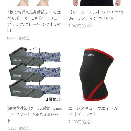
2枚でお得!!皮膚感覚ふくらは
【リニューアル】X-RX Lifting
ぎサポーターDX【ベージュ/
Belt(リフティングベルト）
ブラック/グレー/ピンク】2枚
7,040円(税込)
組
6,980円(税込)
熱中症対策!!クール感覚hiyaso
ニーレスキューウエイトガー
（ヒヤソー）お得な3個セッ
ド【ブラック】
ト
7,150円(税込)
7,128円(税込)