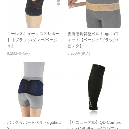
ニーレスキュークロスサポー
皮膚感覚骨盤ベルトugokoフ
ト【ブラック/グレー/ベージ
ィット【ベージュ/ブラック/
ュ】
ピンク】
8,250円(税込)
8,250円(税込)
バックサポートベルトugokoE
【リニューアル】QD Compre
X
ssion Calf Sleeves(コンプレ