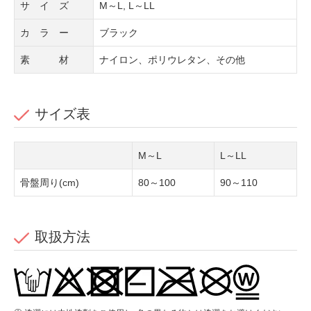
サ イ ズ
M～L, L～LL
カ ラ ー
ブラック
素 材
ナイロン、ポリウレタン、その他
サイズ表
M～L
L～LL
骨盤周り(cm)
80～100
90～110
取扱方法