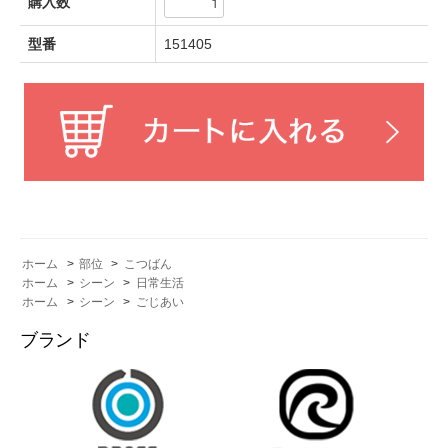
購入数
型番
151405
ホーム
>
部位
>
こつばん
ホーム
>
シーン
>
日常生活
ホーム
>
シーン
>
ごじあい
ブランド