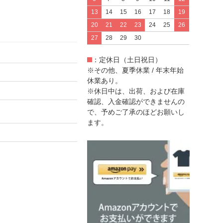
13
14
15
16
17
18
19
20
21
22
23
24
25
26
27
28
29
30
：定休日（土日祝日）
※その他、夏季休業 / 年末年始
休業あり。
※休日中は、出荷、および在庫
確認、入金確認ができませんの
で、予めご了承のほどお願いし
ます。