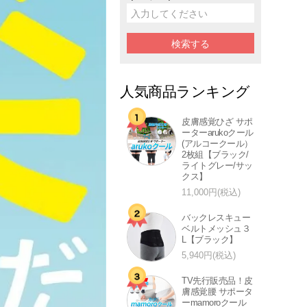
人気商品ランキング
皮膚感覚ひざ サポ
ーターarukoクール
(アルコークール）
2枚組【ブラック/
ライトグレー/サッ
クス】
11,000円(税込)
バックレスキュー
ベルトメッシュ３
L【ブラック】
5,940円(税込)
TV先行販売品！皮
膚感覚腰 サポータ
ーmamoroクール