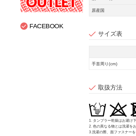
原産国
FACEBOOK
サイズ表
手首周り(cm)
取扱方法
1. タンブラー乾燥はお避け
2. 色の異なる物とは洗濯を
3.洗濯の際、面ファスナー