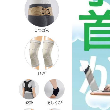
こつばん
ひざ
姿勢
あしくび