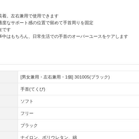
装着。左右兼用で使用できます
適度なサポート感の位置で留めて手首周りを固定
在です
事中はもちろん、日常生活での手首のオーバーユースをケアします
[男女兼用・左右兼用・1個] 301005(ブラック)
手首(てくび)
ソフト
フリー
ブラック
ナイロン、ポリウレタン、綿