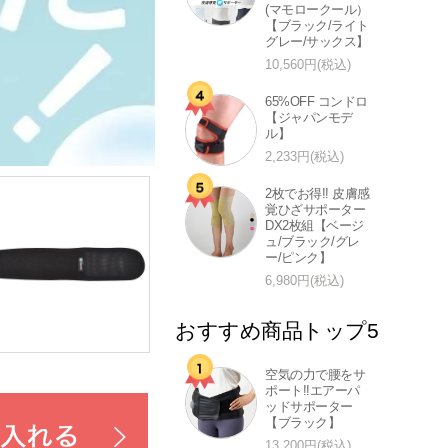
(マモロークール）
【ブラック/ライト
グレー/サックス】
10,560円(税込)
65%OFF コンドロ
【ジャパンモデ
ル】
2,233円(税込)
2枚でお得!! 皮膚感
覚ひざサポーター
DX2枚組【ベージ
ュ/ブラック/グレ
ー/ピンク】
6,980円(税込)
おすすめ商品トップ5
空気の力で腰をサ
ポート!!エアーパ
ッドサポーター
【ブラック】
13,200円(税込)