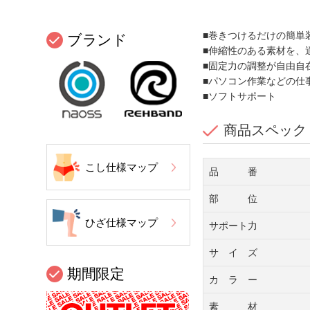
■巻きつけるだけの簡単
ブランド
■伸縮性のある素材を、
■固定力の調整が自由自
■パソコン作業などの仕
■ソフトサポート
商品スペック
こし仕様マップ
品 番
部 位
ひざ仕様マップ
サポート力
サ イ ズ
期間限定
カ ラ ー
素 材