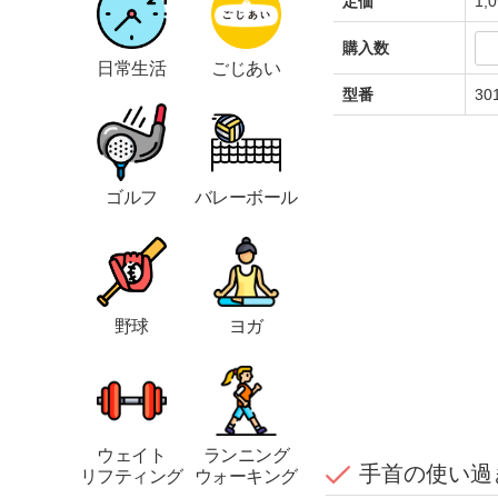
定価
1,
購入数
日常生活
ごじあい
型番
30
ゴルフ
バレーボール
野球
ヨガ
ウェイト
ランニング
手首の使い過
リフティング
ウォーキング