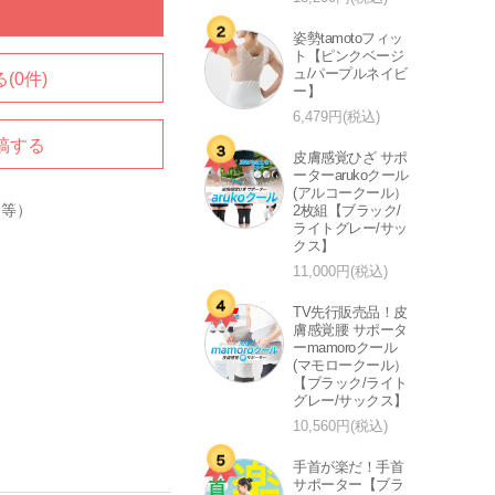
姿勢tamotoフィッ
ト【ピンクベージ
ュ/パープルネイビ
(0件)
ー】
6,479円(税込)
稿する
皮膚感覚ひざ サポ
ーターarukoクール
(アルコークール）
品等）
2枚組【ブラック/
ライトグレー/サッ
クス】
11,000円(税込)
TV先行販売品！皮
膚感覚腰 サポータ
ーmamoroクール
(マモロークール）
【ブラック/ライト
グレー/サックス】
10,560円(税込)
手首が楽だ！手首
サポーター【ブラ