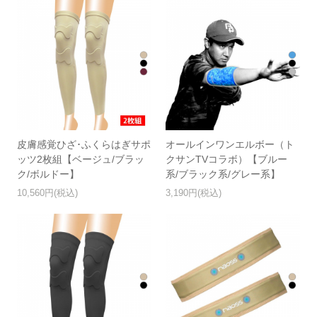
皮膚感覚ひざ･ふくらはぎサポ
オールインワンエルボー（ト
ッツ2枚組【ベージュ/ブラッ
クサンTVコラボ）【ブルー
ク/ボルドー】
系/ブラック系/グレー系】
10,560円(税込)
3,190円(税込)